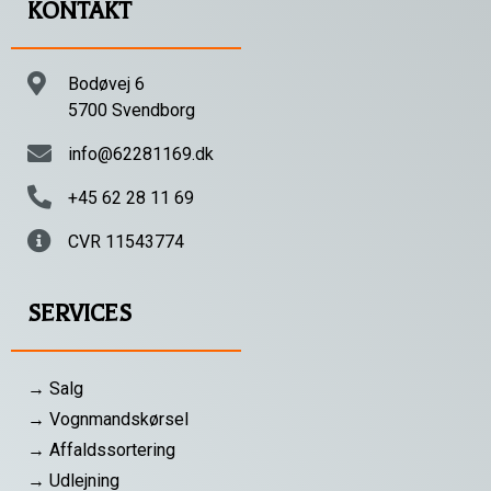
KONTAKT
Bodøvej 6
5700 Svendborg
info@62281169.dk
+45 62 28 11 69
CVR 11543774
SERVICES
→ Salg
→ Vognmandskørsel
→ Affaldssortering
→ Udlejning