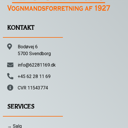
KONTAKT
Bodøvej 6
5700 Svendborg
info@62281169.dk
+45 62 28 11 69
CVR 11543774
SERVICES
→ Salg