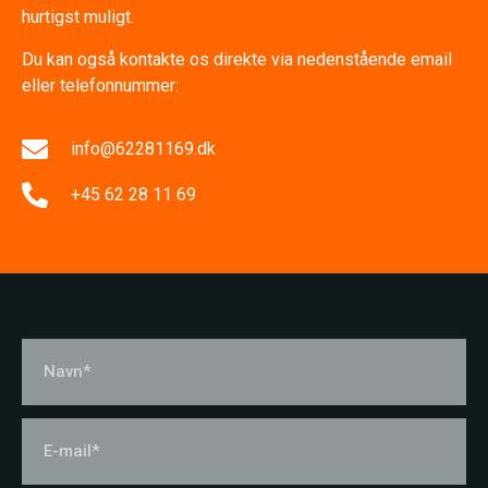
hurtigst muligt.
Du kan også kontakte os direkte via nedenstående email
eller telefonnummer:
info@62281169.dk
+45 62 28 11 69